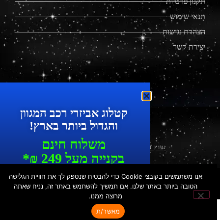
תקנון פרטיות
תנאי שימוש
הצהרת נגישות
יצירת קשר
מוצרים מתקדמים לרכב
קטלוג אביזרי רכב המגוון
והגדול ביותר בארץ!
משלוח חינם
יעוץ עסקי ושיווק דיגיטלי
|
עיצוב ופיתוח
בקנייה מעל 249 ₪*
עד 7 ימי עסקים
אנו משתמשים בקובצי Cookie כדי להבטיח שנספק לך את חוויית הגלישה
© כ
​ל הזכויות שמורות לפלאקאר | הכישור 49, חולון | טל': 073-
כל המוצרים ניתנים לאיסוף עצמי
הטובה ביותר באתר שלנו. אם תמשיך להשתמש באתר זה, נניח שאתה
7287550 | נייד: 052-3376032
מרוצה ממנו.
בחנות
מאשר/ת
*ללקוחות פרטיים בלבד