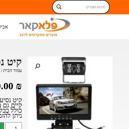
אביז
קיט נ
עמוד הבית
/
0.00
₪
קיט נסיע
קיים גם ב 4V
כולל כבל 5 מט
ניתן להז