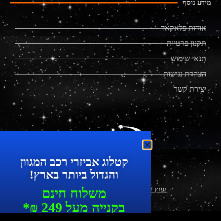
מידע נוסף
אודות פלאקאר
תקנון פרטיות
תנאי שימוש
הצהרת נגישות
יצירת קשר
מוצרים מתקדמים לרכב
קטלוג אביזרי רכב המגוון
והגדול ביותר בארץ!
משלוח חינם
יעוץ עסקי ושיווק דיגיטלי
|
עיצוב ופיתוח
בקנייה מעל 249 ₪*
עד 7 ימי עסקים