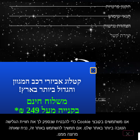
תקנון פרטיות
תנאי שימוש
הצהרת נגישות
יצירת קשר
מוצרים מתקדמים לרכב
קטלוג אביזרי רכב המגוון
והגדול ביותר בארץ!
משלוח חינם
יעוץ עסקי ושיווק דיגיטלי
|
עיצוב ופיתוח
בקנייה מעל 249 ₪*
עד 7 ימי עסקים
© כ
​ל הזכויות שמורות לפלאקאר | הכישור 49, חולון | טל': 073-
אנו משתמשים בקובצי Cookie כדי להבטיח שנספק לך את חוויית הגלישה
7287550 | נייד: 052-3376032
כל המוצרים ניתנים לאיסוף עצמי
הטובה ביותר באתר שלנו. אם תמשיך להשתמש באתר זה, נניח שאתה
מרוצה ממנו.
בחנות