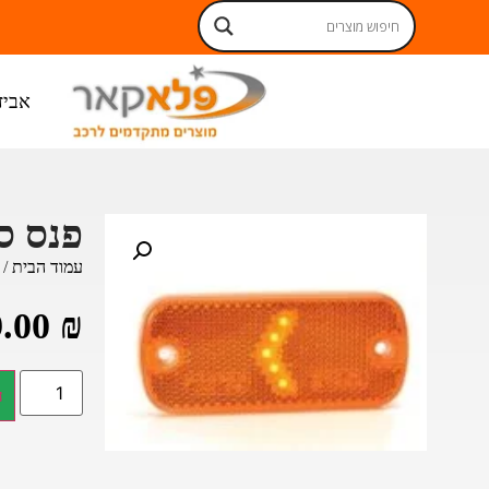
אביז
פנס ס
עמוד הבית
/
9.00
₪
ה