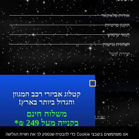
אודות פלאקאר
תקנון פרטיות
תנאי שימוש
הצהרת נגישות
יצירת קשר
קטלוג אביזרי רכב המגוון
מוצרים מתקדמים לרכב
והגדול ביותר בארץ!
משלוח חינם
יעוץ עסקי ושיווק דיגיטלי
|
עיצוב ופיתוח
בקנייה מעל 249 ₪*
עד 7 ימי עסקים
אנו משתמשים בקובצי Cookie כדי להבטיח שנספק לך את חוויית הגלישה
© כ
​ל הזכויות שמורות לפלאקאר | הכישור 49, חולון | טל': 073-