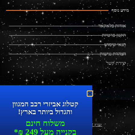
מידע נוסף
אודות פלאקאר
תקנון פרטיות
תנאי שימוש
הצהרת נגישות
יצירת קשר
מוצרים מתקדמים לרכב
קטלוג אביזרי רכב המגוון
והגדול ביותר בארץ!
משלוח חינם
יעוץ עסקי ושיווק דיגיטלי
|
עיצוב ופיתוח
בקנייה מעל 249 ₪*