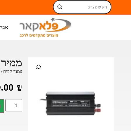
אביז
ממיר מתח 
עמוד הבית
/
9.00
₪
ה