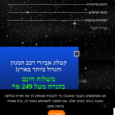
תקנון פרטיות
תנאי שימוש
הצהרת נגישות
יצירת קשר
מוצרים מתקדמים לרכב
קטלוג אביזרי רכב המגוון
והגדול ביותר בארץ!
משלוח חינם
יעוץ עסקי ושיווק דיגיטלי
|
עיצוב ופיתוח
בקנייה מעל 249 ₪*
עד 7 ימי עסקים
אנו משתמשים בקובצי Cookie כדי להבטיח שנספק לך את חוויית הגלישה
© כ
​ל הזכויות שמורות לפלאקאר | הכישור 49, חולון | טל': 073-
כל המוצרים ניתנים לאיסוף עצמי
הטובה ביותר באתר שלנו. אם תמשיך להשתמש באתר זה, נניח שאתה
7287550 | נייד: 052-3376032
מרוצה ממנו.
בחנות
מאשר/ת