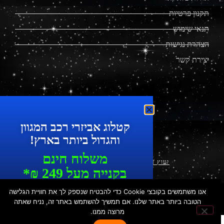
תקנון פרטיות
תנאי שימוש
הצהרת נגישות
יצירת קשר
מוצרים מתקדמים לרכב
קטלוג אביזרי רכב המגוון
והגדול ביותר בארץ!
משלוח חינם
יעוץ עסקי ושיווק דיגיטלי
|
עיצוב ופיתוח
בקנייה מעל 249 ₪*
עד 7 ימי עסקים
אנו משתמשים בקובצי Cookie כדי להבטיח שנספק לך את חוויית הגלישה
© כ
​ל הזכויות שמורות לפלאקאר | הכישור 49, חולון | טל': 073-
כל המוצרים ניתנים לאיסוף עצמי
הטובה ביותר באתר שלנו. אם תמשיך להשתמש באתר זה, נניח שאתה
7287550 | נייד: 052-3376032
מרוצה ממנו.
בחנות