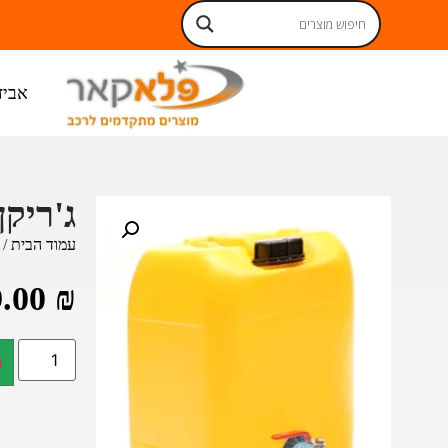
אביז
ג'ריקן לר
עמוד הבית
/
9.00
₪
ה