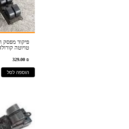
פיקוד מפסק חל
טויוטה קורולה -02
329.00
₪
הוספה לסל