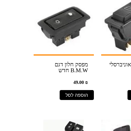
וניברסלי
מפסק חלון דגם
B.M.W חדש
49.00
₪
הוספה לסל