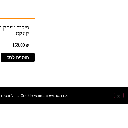
פיקוד מפסק חל
קונקט
159.00
₪
הוספה לסל
אנו משתמשים בקובצי Cookie כדי להבטיח שנספק לך את חוויית הגלישה הטובה ביותר באתר שלנו. אם תמשיך להשתמש באתר זה, נניח שאתה מרוצה ממנו.