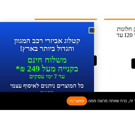
 חלונות
פיקוד מפסק חלונות
לרכב יונדאי I20 עד
קאיה פורטה עד 2013
קטלוג אביזרי רכב המגוון
והגדול ביותר בארץ!
439.00
₪
משלוח חינם
הוספה לסל
בקנייה מעל 249 ₪*
עד 7 ימי עסקים
כל המוצרים ניתנים לאיסוף עצמי
בחנות
מאשר/ת
*ללקוחות פרטיים בלבד