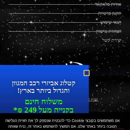
אודות פלאקאר
תקנון פרטיות
תנאי שימוש
הצהרת נגישות
יצירת קשר
מוצרים מתקדמים לרכב
קטלוג אביזרי רכב המגוון
והגדול ביותר בארץ!
משלוח חינם
יעוץ עסקי ושיווק דיגיטלי
|
עיצוב ופיתוח
בקנייה מעל 249 ₪*
עד 7 ימי עסקים
© כ
​ל הזכויות שמורות לפלאקאר | הכישור 49, חולון | טל': 073-
אנו משתמשים בקובצי Cookie כדי להבטיח שנספק לך את חוויית הגלישה
7287550 | נייד: 052-3376032
כל המוצרים ניתנים לאיסוף עצמי
הטובה ביותר באתר שלנו. אם תמשיך להשתמש באתר זה, נניח שאתה